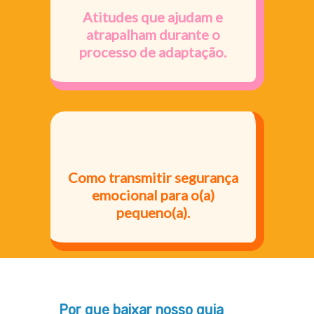
Atitudes que ajudam e
atrapalham durante o
processo de adaptação.
Como transmitir segurança
emocional para o(a)
pequeno(a).
Por que baixar nosso guia