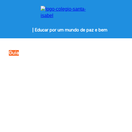
| Educar por um mundo de paz e bem
Guia
Adaptação Escolar
Sem Choro
Um material prático para ajudar famílias da
Educação Infantil a viverem esse momento com mais
tranquilidade, acolhimento e confiança. Baixe, agora
mesmo, nosso guia prático e descubra como
gerenciar essa adaptação.