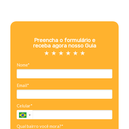
Preencha o formulário e
receba agora nosso Guia
★ ★ ★ ★ ★ ★
Nome*
Email*
Celular*
Qual bairro você mora?*